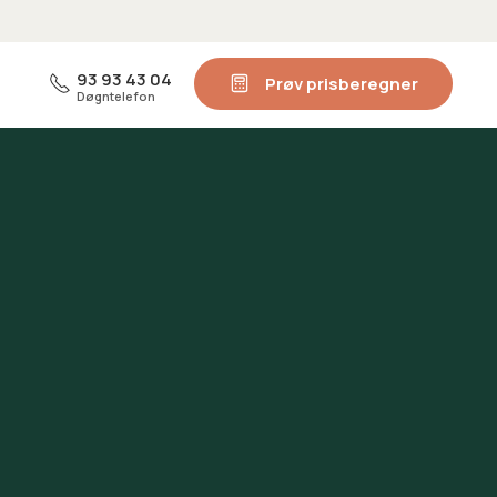
93 93 43 04
Prøv prisberegner
Døgntelefon