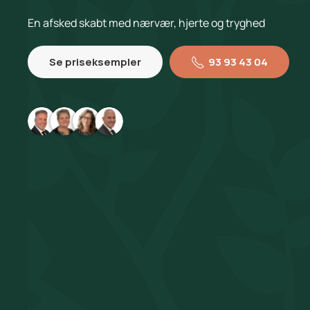
En afsked skabt med nærvær, hjerte og tryghed
Se priseksempler
93 93 43 04