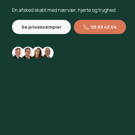
En afsked skabt med nærvær, hjerte og tryghed
Se priseksempler
93 93 43 04