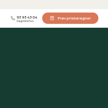
93 93 43 04
Prøv prisberegner
Døgntelefon