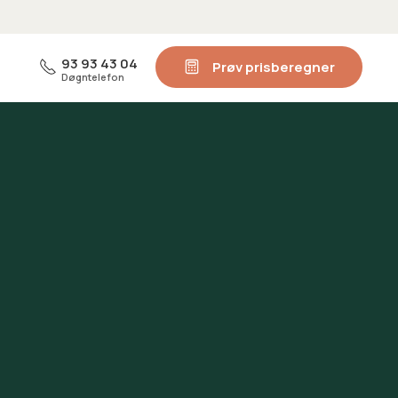
93 93 43 04
Prøv prisberegner
Døgntelefon