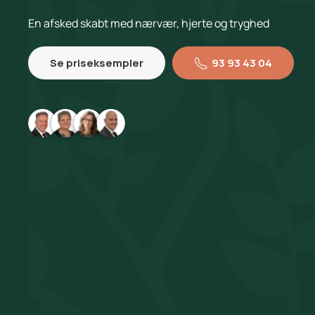
En afsked skabt med nærvær, hjerte og tryghed
Se priseksempler
93 93 43 04