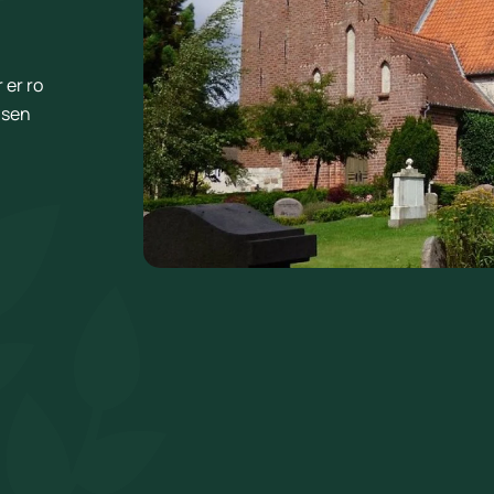
 er ro
ilsen