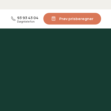
93 93 43 04
Prøv prisberegner
Døgntelefon