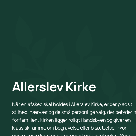
Allerslev Kirke
Når en afsked skal holdes i Allerslev Kirke, er der plads ti
stilhed, nærvær og de små personlige valg, der betyder
for familien. Kirken ligger roligt i landsbyen og giver en
klassisk ramme om begravelse eller bisættelse, hvor
ceremonien kan forløbe værdigt og overskueligt. Som