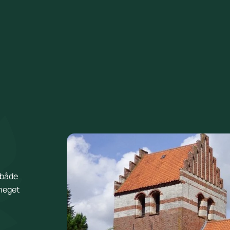
l både
 meget