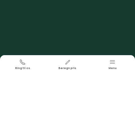
Døgntelefon
Ring 93 93 43 04
Ring til os
Beregn pris
Menu
Adresse og sogn
Alsted Kirke, Alstedvej 30A, 4173 Fjenneslev, Alsted