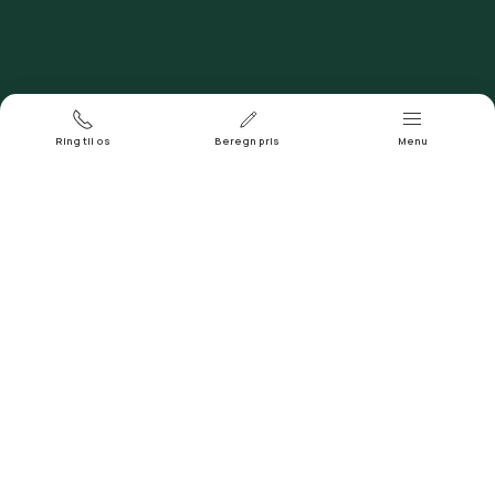
Døgntelefon
Ring 93 93 43 04
Ring til os
Beregn pris
Menu
Adresse og sogn
Benløse Kirke, Benløse By 45B, 4100 Ringsted,
Benløse Sogn