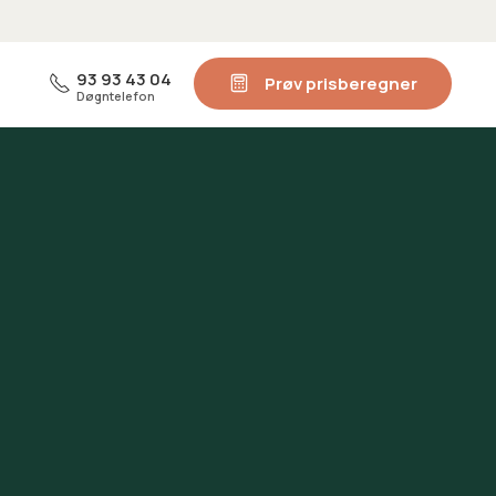
93 93 43 04
Prøv prisberegner
Døgntelefon