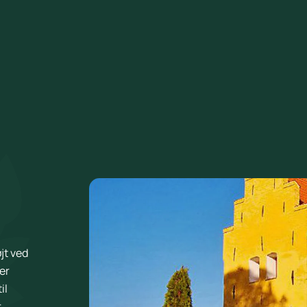
jt ved
er
il
r