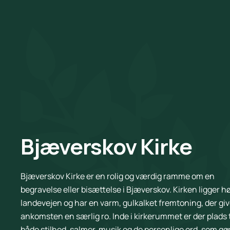
Bjæverskov Kirke
Bjæverskov Kirke er en rolig og værdig ramme om en
begravelse eller bisættelse i Bjæverskov. Kirken ligger hø
landevejen og har en varm, gulkalket fremtoning, der giv
ankomsten en særlig ro. Inde i kirkerummet er der plads t
både stilhed, salmer, musik og de personlige ord, som gø