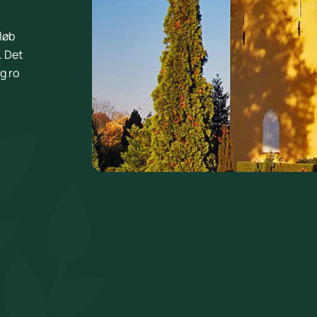
løb
. Det
g ro