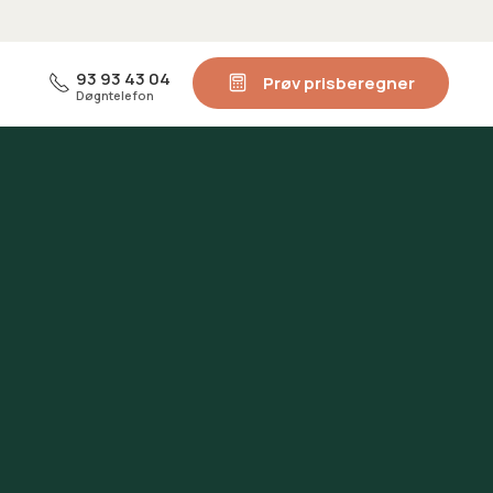
93 93 43 04
Prøv prisberegner
Døgntelefon