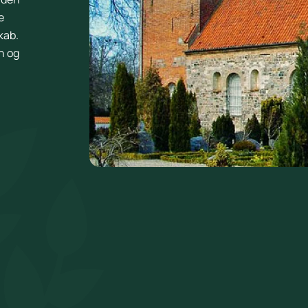
e
kab.
n og