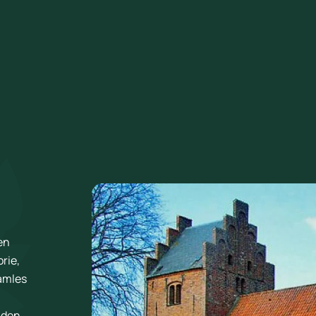
en
rie,
samles
r den