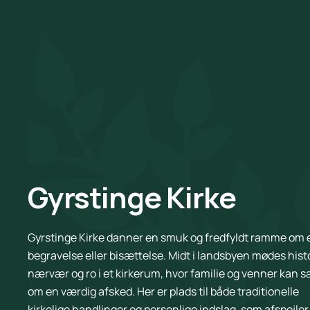
Gyrstinge Kirke
Gyrstinge Kirke danner en smuk og fredfyldt ramme om 
begravelse eller bisættelse. Midt i landsbyen mødes histo
nærvær og ro i et kirkerum, hvor familie og venner kan 
om en værdig afsked. Her er plads til både traditionelle
kirkelige handlinger og personlige indslag, som afspejle