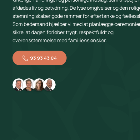
afdødes liv og betydning. De lyse omgivelser og den rolig
stemning skaber gode rammer for eftertanke og fælless
Som bedemand hjælper vi med at planlægge ceremonie
sikre, at dagen forløber trygt, respektfuldt og i
overensstemmelse med familiens ønsker.
93 93 43 04