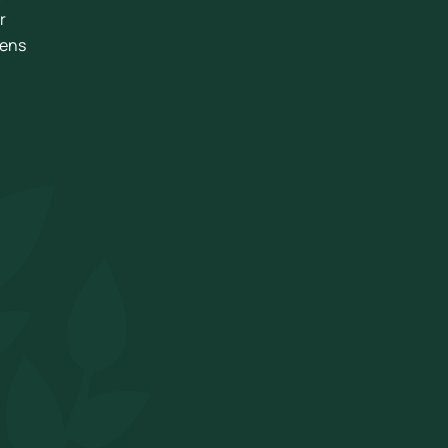
r
dens