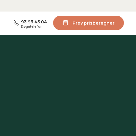
93 93 43 04
Prøv prisberegner
Døgntelefon