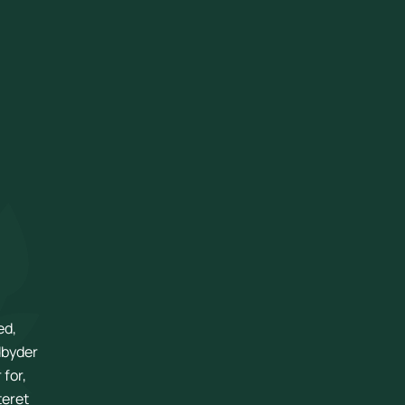
ed,
dbyder
 for,
teret