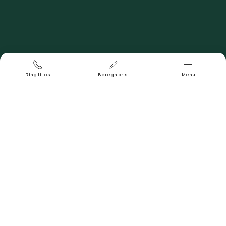
Døgntelefon
Ring 93 93 43 04
Ring til os
Beregn pris
Menu
Adresse og sogn
Herslev Kirke, Herslev Bygade 8, 4000 Roskilde,
Herslev Sogn