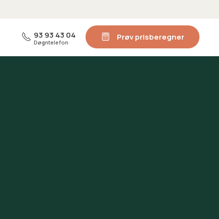
93 93 43 04
Prøv prisberegner
Døgntelefon