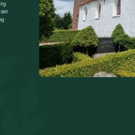
lig
 det
og