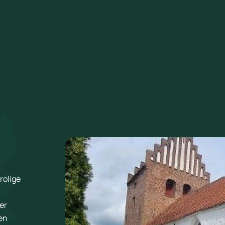
rolige
er
ken