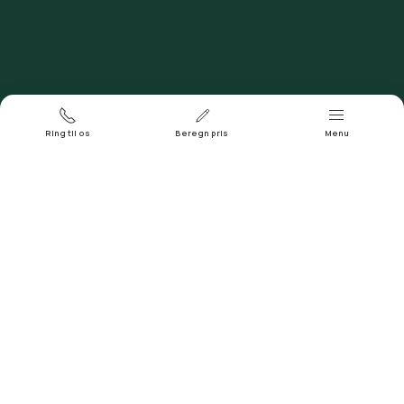
Døgntelefon
Ring 93 93 43 04
Ring til os
Beregn pris
Menu
Adresse og sogn
Sigersted Kirke, Englerupvej 120, 4100 Ringsted,
Sigersted Sogn