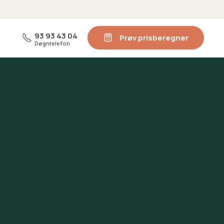
93 93 43 04
Prøv prisberegner
Døgntelefon