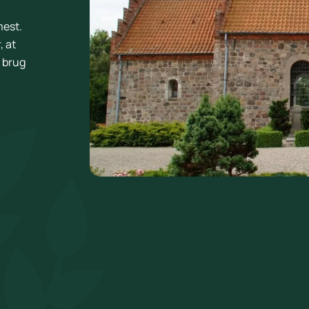
mest.
, at
r brug