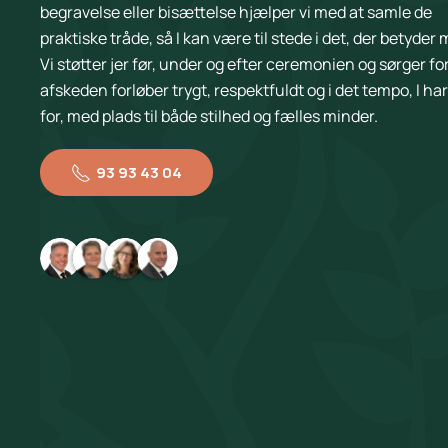
begravelse eller bisættelse hjælper vi med at samle de
praktiske tråde, så I kan være til stede i det, der betyder 
Vi støtter jer før, under og efter ceremonien og sørger for
afskeden forløber trygt, respektfuldt og i det tempo, I ha
for, med plads til både stilhed og fælles minder.
93 93 43 04