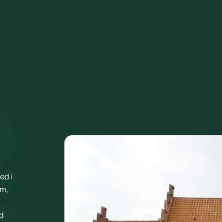
ed i
um,
d