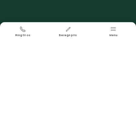
Døgntelefon
Ring 93 93 43 04
Ring til os
Beregn pris
Menu