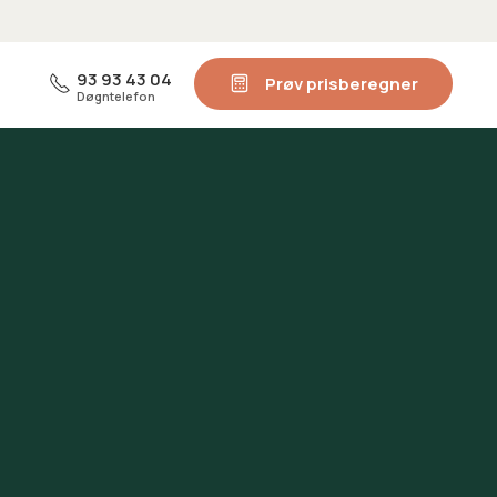
93 93 43 04
Prøv prisberegner
Døgntelefon