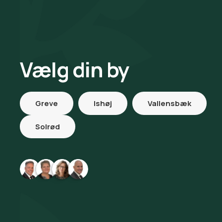
Vælg din by
Greve
Ishøj
Vallensbæk
Solrød